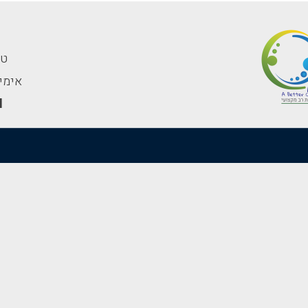
טלפון
אימייל: av.net.il
l