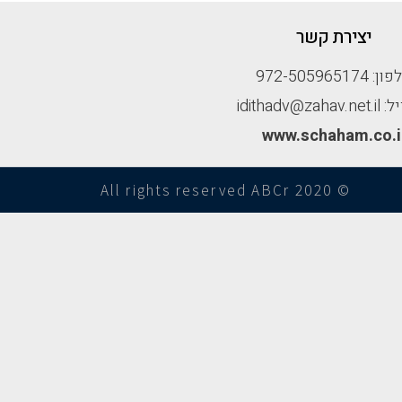
יצירת קשר
: 972-505965174
idithadv@zah
www.schaham.co.i
© All rights reserved ABCr 2020