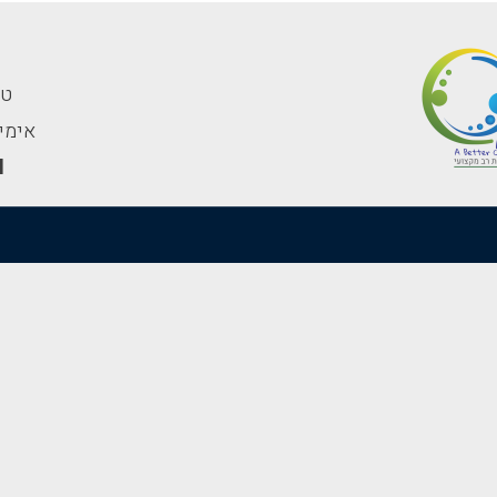
טלפון
אימייל: av.net.il
l