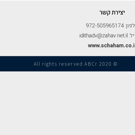
יצירת קשר
: 972-505965174
idithadv@zah
www.schaham.co.i
© All rights reserved ABCr 2020