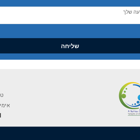
שליחה
טלפון
אימייל: av.net.il
l