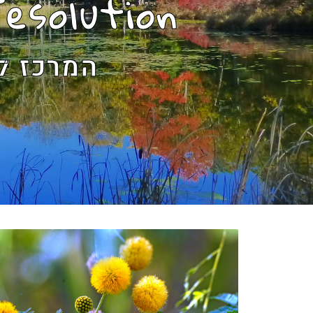
esolution
המרכז ל