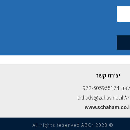
יצירת קשר
: 972-505965174
idithadv@zah
www.schaham.co.i
© All rights reserved ABCr 2020