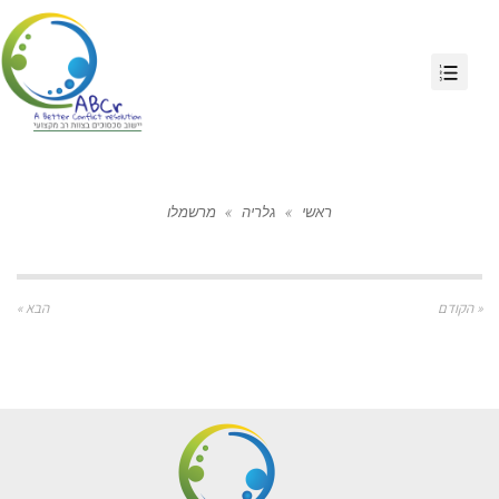
ראשי
»
גלריה
»
מרשמלו
« הקודם
הבא »